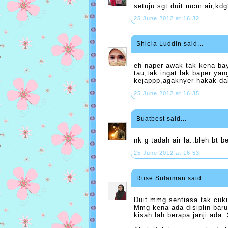
setuju sgt duit mcm air,kd
25 June 2012 at 16:32
Shiela Luddin
said...
eh naper awak tak kena bay
tau,tak ingat lak baper ya
kejappp,agaknyer hakak dah
25 June 2012 at 16:35
Buatbest
said...
nk g tadah air la..bleh bt b
25 June 2012 at 16:53
Ruse Sulaiman
said...
Duit mmg sentiasa tak cuk
Mmg kena ada disiplin baru
kisah lah berapa janji ada. 