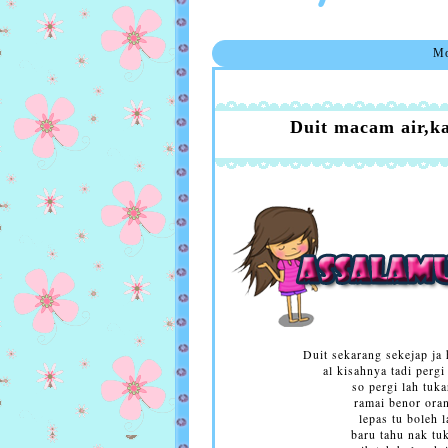
Mo
Duit macam air,ka
Duit sekarang sekejap ja 
al kisahnya tadi perg
so pergi lah tuka
ramai benor orang
lepas tu boleh 
baru tahu nak tu