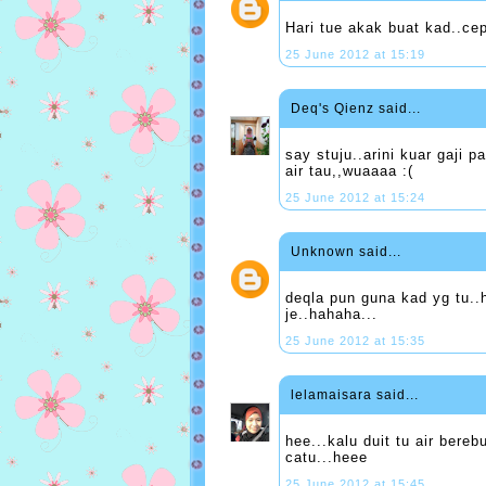
Hari tue akak buat kad..ce
25 June 2012 at 15:19
Deq's Qienz
said...
say stuju..arini kuar gaji p
air tau,,wuaaaa :(
25 June 2012 at 15:24
Unknown
said...
deqla pun guna kad yg tu..
je..hahaha...
25 June 2012 at 15:35
lelamaisara
said...
hee...kalu duit tu air bereb
catu...heee
25 June 2012 at 15:45