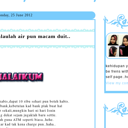
nday, 25 June 2012
laulah air pun macam duit..
kehidupan y
be frens wit
self page..
View my com
habis,dapat 10 ribu sehari pun boleh habis.
i bank,kebetulan kad bank plak buat hal
r sekali,mungkin hari ni hari Isnin
 dekat sejam jugaklah baru settle.
lah guna ATM seperti biasa..hehe.
kar kad tak kena charge pun..haha..