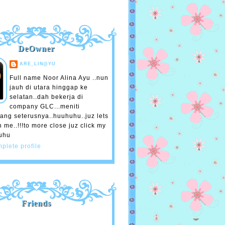
DeOwner
ARE_LIN@YU
Full name Noor Alina Ayu ..nun
jauh di utara hinggap ke
selatan..dah bekerja di
company GLC...meniti
ang seterusnya..huuhuhu..juz lets
h me..!!!to more close juz click my
huhu
plete profile
Friends