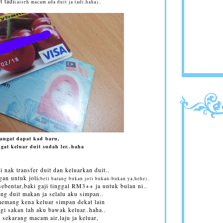
t tadi
(aiseh macam ada duit ja tadi.haha)..
angat dapat kad baru,
gat keluar duit sudah ler..haha
i nak transfer duit dan keluarkan duit..
gan untuk joli
(beli barang bukan joli bukan-bukan ya,hehe)..
sebentar,baki gaji tinggal RM3++ ja untuk bulan ni..
ng duit makan ja selalu aku simpan..
memang kena keluar simpan dekat lain
gi sakan lah aku bawak keluar..haha..
 sekarang macam air,laju ja keluar,