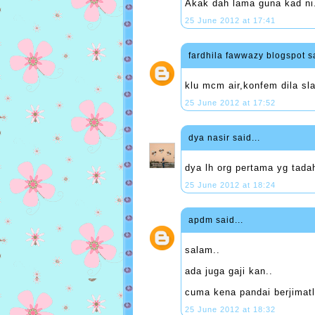
Akak dah lama guna kad ni
25 June 2012 at 17:41
fardhila fawwazy blogspot
sa
klu mcm air,konfem dila sla
25 June 2012 at 17:52
dya nasir
said...
dya lh org pertama yg tadah
25 June 2012 at 18:24
apdm
said...
salam..
ada juga gaji kan..
cuma kena pandai berjimatl
25 June 2012 at 18:32