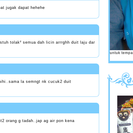
pat jugak dapat hehehe
astuh tolak² semua dah licin arrrghh duit laju dar
untuk tempa
hihi..sama la semngt nk cucuk2 duit
ut2 orang g tadah..jap ag air pon kena