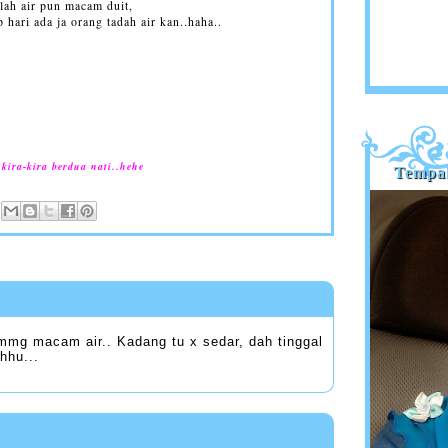
 lah air pun macam duit,
 hari ada ja orang tadah air kan..haha..
kira-kira berdua nati..hehe
Tempa
i mmg macam air.. Kadang tu x sedar, dah tinggal
hhu...