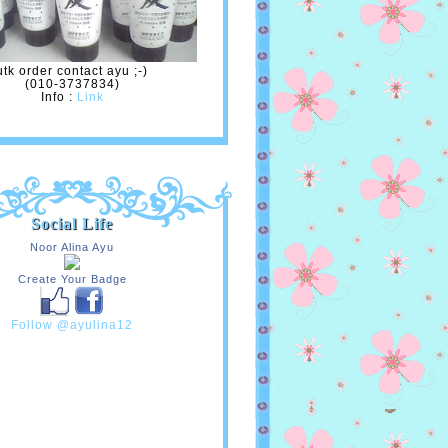
utk order contact ayu ;-)
(010-3737834)
Info :
Link
Social Life
Noor Alina Ayu
Create Your Badge
Follow @ayulina12