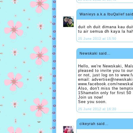
Wanieys a.k.a IbuQalief
said
duit oh duit dimana kau duit
tu air semua dh kaya la ha
25 June 2012 at 15:50
Newskaki
said...
Hello, we're Newskaki, Ma
pleased to invite you to our
or not, just log on to www
email: advertise@newskaki.c
www.facebook.com/newskaki
Also, don't miss the temptin
1Shamelin only for first 5
Join us now!
See you soon.
25 June 2012 at 16:20
cikeyrah
said...