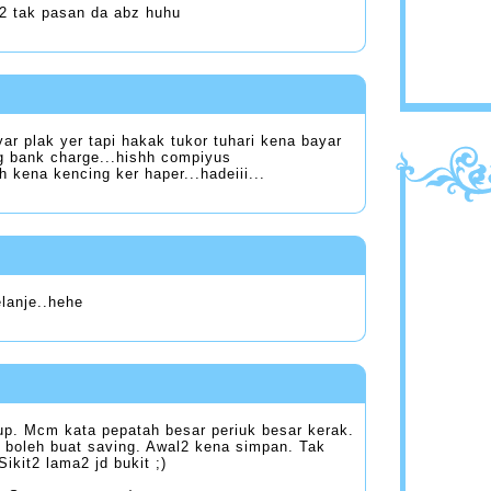
g2 tak pasan da abz huhu
ar plak yer tapi hakak tukor tuhari kena bayar
ng bank charge...hishh compiyus
 kena kencing ker haper...hadeiii...
elanje..hehe
up. Mcm kata pepatah besar periuk besar kerak.
 boleh buat saving. Awal2 kena simpan. Tak
Sikit2 lama2 jd bukit ;)