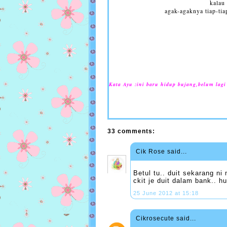
kalau
agak-agaknya tiap-tiap
Kata Ayu :ini baru hidup bujang,belum lagi 
33 comments:
Cik Rose
said...
Betul tu.. duit sekarang n
ckit je duit dalam bank.. hu
25 June 2012 at 15:18
Cikrosecute
said...