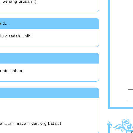
. Senang urusan ;)
id...
lu g tadah...hihi
 air..hahaa
ah...air macam duit org kata :)
G